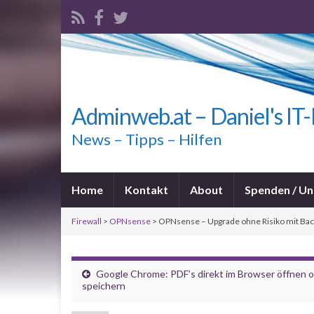
Adminweb.at – Daniel's IT
News – Tipps – Hilfen
Home
Kontakt
About
Spenden / Un
Firewall
>
OPNsense
>
OPNsense – Upgrade ohne Risiko mit Bac
Google Chrome: PDF’s direkt im Browser öffnen 
speichern