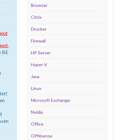
Browser
Citrix
Drucker
boot
Firewall
oot.
e BE
HP Server
Hyper-V
m
Java
Linux
tet!
ten
Microsoft Exchange
Nvidia
l
ssen
Office
OPNsense