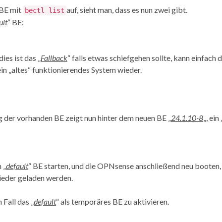
 BE mit
auf, sieht man, dass es nun zwei gibt.
bectl list
ult
“ BE:
ies ist das „
Fallback
“ falls etwas schiefgehen sollte, kann einfach 
in „altes“ funktionierendes System wieder.
ng der vorhanden BE zeigt nun hinter dem neuen BE „
24.1.10-8
„, ein 
 „
default
“ BE starten, und die OPNsense anschließend neu booten
ieder geladen werden.
 Fall das „
default
“ als temporäres BE zu aktivieren.