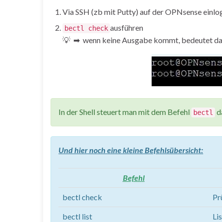
Via SSH (zb mit Putty) auf der OPNsense einlo
ausführen
bectl check
💡 ➡ wenn keine Ausgabe kommt, bedeutet das 
In der Shell steuert man mit dem Befehl
d
bectl
Und hier noch eine kleine Befehlsübersicht:
Befehl
bectl check
Pr
bectl list
Li