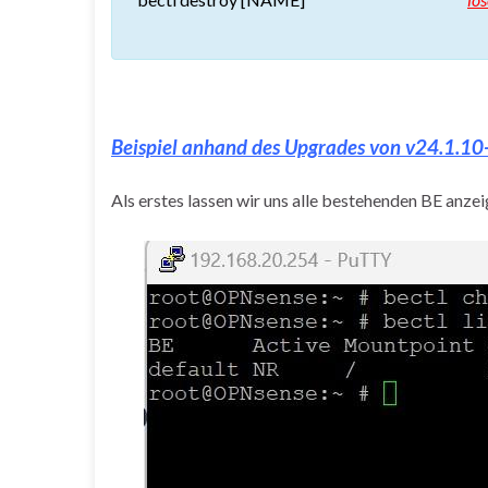
Beispiel anhand des Upgrades von v24.1.10-
Als erstes lassen wir uns alle bestehenden BE anzei