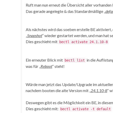
Ruft man nun erneut die Übersicht aller vorhanden
Das gerade angelegte & das Standardmäßige „
defa
Als nächstes wird das soeben erstelle BE aktiviert, d
„
Snapshot
“ wieder gestartet werden, und man hat se
Dies geschieht mit
bectl activate 24.1.10-8
Ein erneuter Blick mit
in die Auflistu
bectl list
was für „
Reboot
“ steht!
Würde man jetzt das Update/Upgrade im aktuellen
nachdem booten die alte Version mit „
24.1.10-8
“ w
Deswegen gibt es die Möglichkeit ein BE, in diesem
Dies geschieht mit:
bectl activate -t default