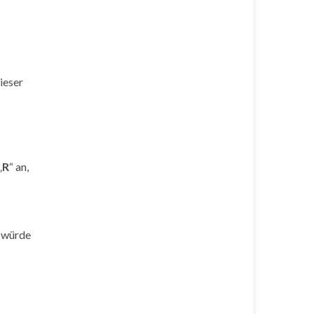
dieser
„
R
“ an,
, würde