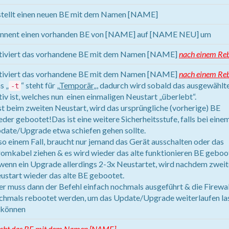
stellt einen neuen BE mit dem Namen [NAME]
nnent einen vorhanden BE von [NAME] auf [NAME NEU] um
tiviert das vorhandene BE mit dem Namen [NAME]
nach einem Re
tiviert das vorhandene BE mit dem Namen [NAME]
nach einem Reb
s „
“ steht für „
Temporär
„, dadurch wird sobald das ausgewählt
-t
tiv ist, welches nun einen einmaligen Neustart „überlebt“.
st beim zweiten Neustart, wird das ursprüngliche (vorherige) BE
eder gebootet!Das ist eine weitere Sicherheitsstufe, falls bei eine
date/Upgrade etwa schiefen gehen sollte.
 so einem Fall, braucht nur jemand das Gerät ausschalten oder das
romkabel ziehen & es wird wieder das alte funktionieren BE geboo
wenn ein Upgrade allerdings 2-3x Neustartet, wird nachdem zwei
ustart wieder das alte BE gebootet.
er muss dann der Befehl einfach nochmals ausgeführt & die Firewal
chmals rebootet werden, um das Update/Upgrade weiterlaufen la
 können
scht das BE mit dem Namen [NAME]