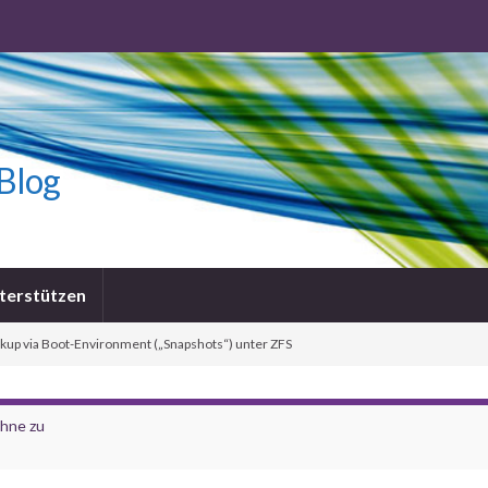
-Blog
terstützen
kup via Boot-Environment („Snapshots“) unter ZFS
ohne zu