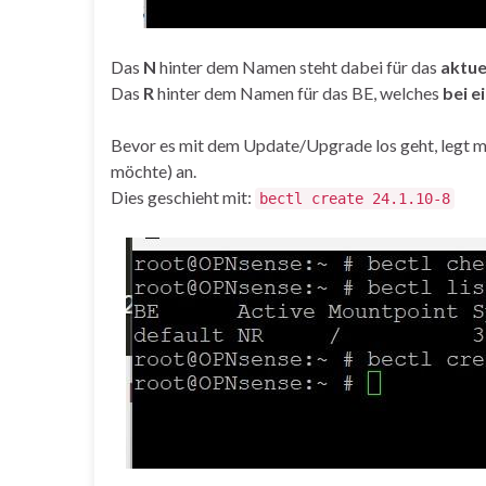
Das
N
hinter dem Namen steht dabei für das
aktue
Das
R
hinter dem Namen für das BE, welches
bei e
Bevor es mit dem Update/Upgrade los geht, legt ma
möchte) an.
Dies geschieht mit:
bectl create 24.1.10-8