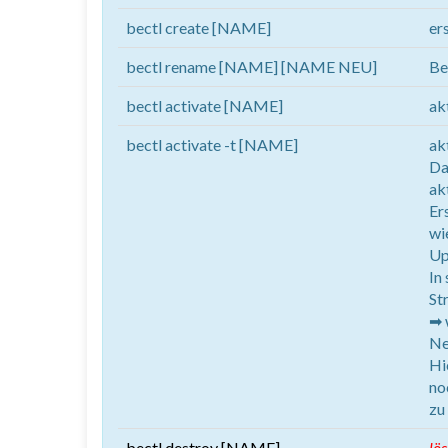
bectl create [NAME]
er
bectl rename [NAME] [NAME NEU]
Be
bectl activate [NAME]
ak
bectl activate -t [NAME]
ak
Da
ak
Er
wi
Up
In
St
➡ 
Ne
Hi
no
zu
bectl destroy [NAME]
lö