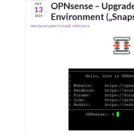
OPNsense – Upgrade 
OKT.
13
Environment („Snaps
2024
Von
Daniel
unter
Firewall
,
OPNsense