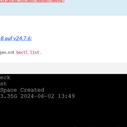
8 auf v24.7.6:
gen, mit
.
bectl list