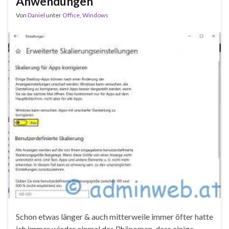
Anwendungen
Von
Daniel
unter
Office
,
Windows
Schon etwas länger & auch mitterweile immer öfter hatte
ich immer wieder einmal das Phänomen, dass einige