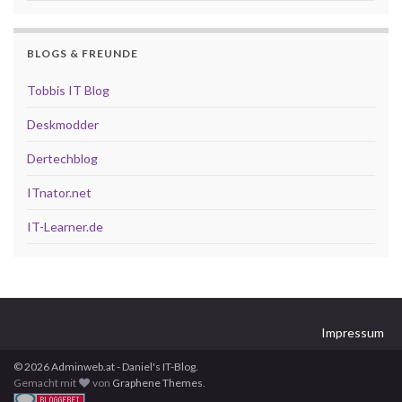
BLOGS & FREUNDE
Tobbis IT Blog
Deskmodder
Dertechblog
ITnator.net
IT-Learner.de
Impressum
© 2026 Adminweb.at - Daniel's IT-Blog.
Gemacht mit
von
Graphene Themes
.