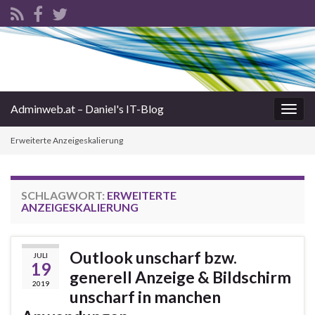
Adminweb.at – Daniel's IT-Blog
Navi
umsc
Erweiterte Anzeigeskalierung
SCHLAGWORT:
ERWEITERTE
ANZEIGESKALIERUNG
Outlook unscharf bzw.
JULI
19
generell Anzeige & Bildschirm
2019
unscharf in manchen