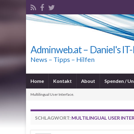
Adminweb.at – Daniel's IT
News – Tipps – Hilfen
Home
Kontakt
About
Spenden / Un
Multilingual User Interface.
SCHLAGWORT:
MULTILINGUAL USER INTER