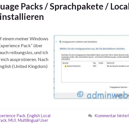
age Packs / Sprachpakete / Loca
installieren
auf einem meiner Windows
 Experience Pack“ über
auch reibungslos, und ich
greich ausprobieren. Nach
English (United Kingdom)
xperience Pack
,
English Local
Kommentar hinter
Pack
,
MUI
,
Multilingual User