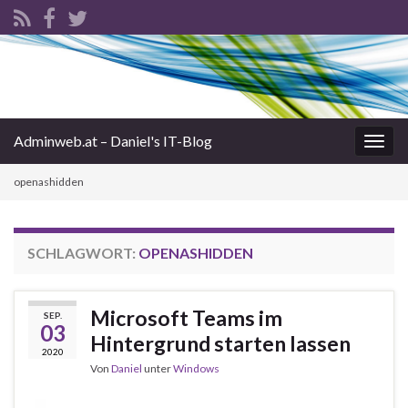
Adminweb.at – Daniel's IT-Blog
Navi
umsc
openashidden
SCHLAGWORT:
OPENASHIDDEN
Microsoft Teams im
SEP.
03
Hintergrund starten lassen
2020
Von
Daniel
unter
Windows