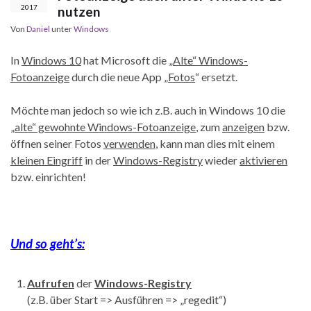
2017
nutzen
Von
Daniel
unter
Windows
In
Windows 10
hat Microsoft die
„Alte“ Windows-
Fotoanzeige
durch die neue App „
Fotos
“ ersetzt.
Möchte man jedoch so wie ich z.B. auch in Windows 10 die
„alte“ gewohnte Windows-Fotoanzeige
, zum
anzeigen
bzw.
öffnen seiner Fotos
verwenden
, kann man dies mit einem
kleinen Eingriff
in der
Windows-Registry
wieder
aktivieren
bzw. einrichten!
Und so geht’s:
Aufrufen
der
Windows-Registry
(z.B. über Start => Ausführen => „regedit“)