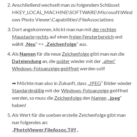
Anschließend wechselt man zu folgendem Schlüssel:
HKEY_LOCAL_MACHINE\SOFTWARE\Microsoft\Wind
ows Photo Viewer\Capabilities\FileAssociations
Dort angekommen, klickt man nun mit
der rechten
Maustaste
rechts
auf einen
freien Fensterbereich
und
wählt „
Neu
“ => „
Zeichenfolge
“ aus.
Als
Namen
für die neue
Zeichenfolge
gibt man nun die
Dateiendung
an, die
später
wieder mit der
„alten“
Windows-Fotoanzeige geöffnet
werden soll!
➡ Möchte man also in Zukunft, dass „
JPEG
“ Bilder wieder
Standardmäßig
mit der
Windows-Fotoanzeige
geöffnet
werden, so muss die
Zeichenfolge
den
Namen
„.
jpeg
“
haben!
Als Wert für die soeben erstelle Zeichenfolge gibt man
nun folgendes an:
„
PhotoViewer.FileAssoc.Tiff
„