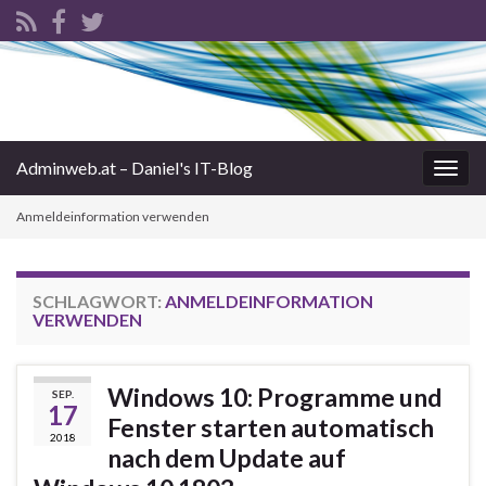
Adminweb.at – Daniel's IT-Blog
Navi
umsc
Anmeldeinformation verwenden
SCHLAGWORT:
ANMELDEINFORMATION
VERWENDEN
Windows 10: Programme und
SEP.
17
Fenster starten automatisch
2018
nach dem Update auf